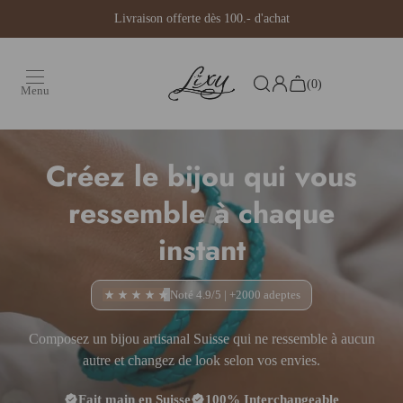
Aller au contenu
Livraison offerte dès 100.- d'achat
(0)
Menu
Créez le bijou qui vous
Créer mon bijou
ressemble à chaque
Coffrets & Idées Cadeaux
instant
Nouveautés 🐅
Contact
Noté 4.9/5 | +2000 adeptes
Composez un bijou artisanal Suisse qui ne ressemble à aucun
autre et changez de look selon vos envies.
Fait main en Suisse
100% Interchangeable