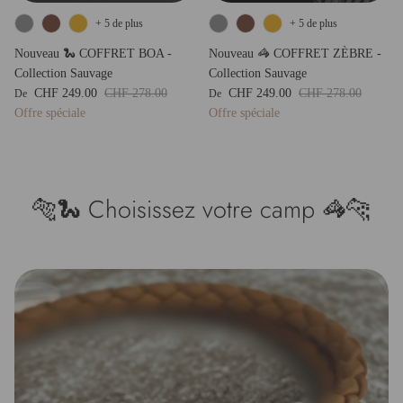
+ 5 de plus
+ 5 de plus
Nouveau 🐍 COFFRET BOA -
Nouveau 🦓 COFFRET ZÈBRE -
Collection Sauvage
Collection Sauvage
Prix soldé
Prix habituel
Prix soldé
Prix habituel
CHF 249.00
CHF 278.00
CHF 249.00
CHF 278.00
De
De
Offre spéciale
Offre spéciale
🐅🐍 Choisissez votre camp 🦓🐆