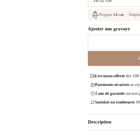
Poignet
14 cm
· Simpl
Ajouter une gravure
Livraison offerte
dès 100 
Paiements sécurisés
et cry
2 ans de garantie
sur nos 
Satisfait ou remboursé
30
Description