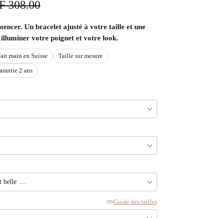
x habituel
F 308.00
ncer. Un bracelet ajusté à votre taille et une
illuminer votre poignet et votre look.
ait main en Suisse
Taille sur mesure
arantie 2 ans
belle ....
Guide des tailles