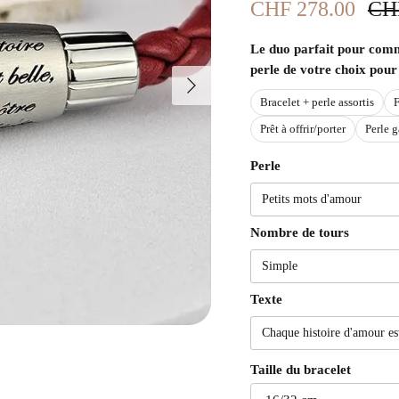
Prix soldé
Pri
CHF 278.00
CH
Le duo parfait pour comme
perle de votre choix pour 
Suivant
Bracelet + perle assortis
F
Prêt à offrir/porter
Perle g
Perle
Petits mots d'amour
Nombre de tours
Simple
Texte
Chaque histoire d'amour est 
Taille du bracelet