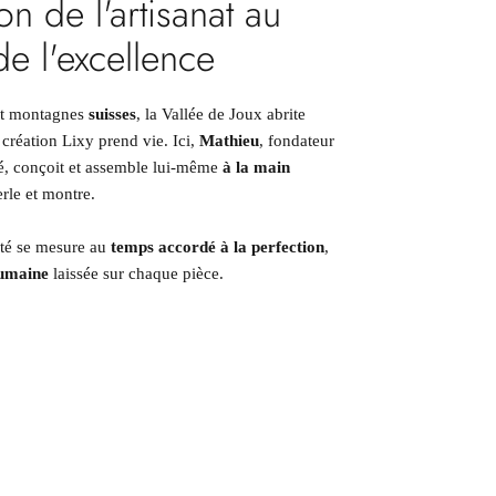
on de l'artisanat au
de l'excellence
 et montagnes
suisses
, la Vallée de Joux abrite
 création Lixy prend vie. Ici,
Mathieu
, fondateur
né, conçoit et assemble lui-même
à la main
rle et montre.
ité se mesure au
temps accordé à la perfection
,
humaine
laissée sur chaque pièce.