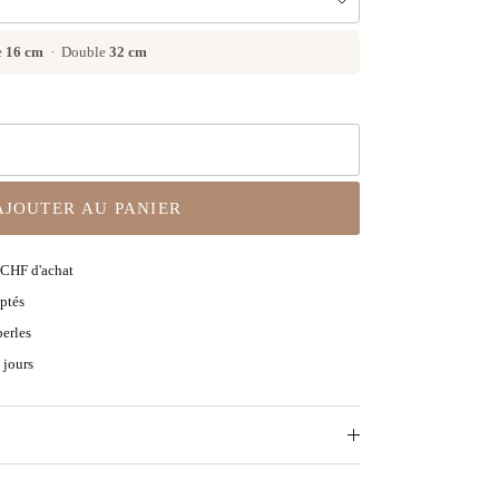
e
16 cm
· Double
32 cm
AJOUTER AU PANIER
CHF d'achat
ptés
perles
 jours