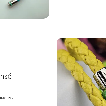
ensé
bracelet .